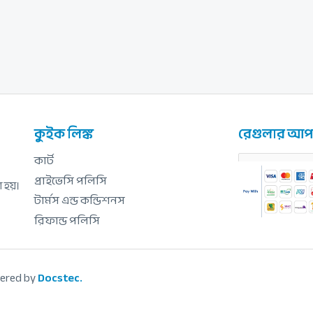
কুইক লিঙ্ক
রেগুলার আপড
কার্ট
প্রাইভেসি পলিসি
া হয়।
টার্মস এন্ড কন্ডিশনস
রিফান্ড পলিসি
ered by
Docstec.