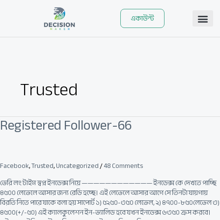
Skip
to
একাউন্ট
content
Trusted
Registered Follower-66
Registered
Follower-
66
Facebook
,
Trusted
,
Uncategorized
/
48 Comments
ভেরি লং টাইম স্বপ্ন ইনডেক্স নিয়ে ———————————— ইনডেক্স কে দেখতে পাচ্ছি
৪৫০০ লেভেলে আসার জন্য রেডি হচ্ছে। এই লেভেলে আসার আগে সে তিনটা যায়গায়
বিরতি নিতে পারে যাকে বলা হয় সাপোর্ট ১) ৫২৫০-৩৫০ লেভেল, ২) ৪৭০০-৮৫০লেভেল ৩)
৪৫০০(+/-৫০) এই ক্যালকুলেশন ইন-ভ্যালিড হবে যখন ইনডেক্স ৬৩৫০ ক্রস করবে।