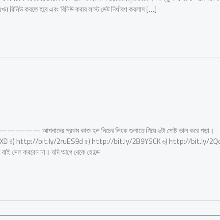
ন রিনিউ করতে হবে এবং রিনিউ করার লাস্ট ডেট নির্ধারণ করলাম […]
——— আপনাদের প্রথম কাজ হল নিচের লিংক গুলাতে গিয়ে ৬টা পোষ্ট ভাল করে পড়া।
uXD ৪) http://bit.ly/2ruES9d ৫) http://bit.ly/2B9YSCK ৬) http://bit.ly/2
বাই সেল করবেন না। যদি আগে থেকে হোল্ডে