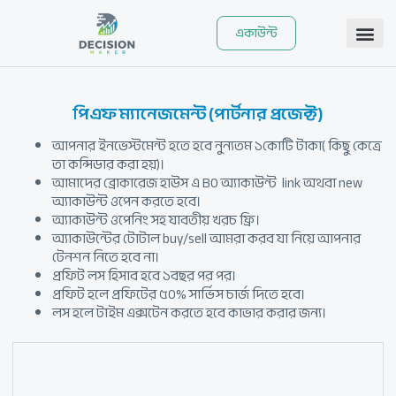
Skip
to
একাউন্ট
content
পিএফ ম্যানেজমেন্ট (পার্টনার প্রজেক্ট)
আপনার ইনভেস্টমেন্ট হতে হবে নুন্যতম ১কোটি টাকা( কিছু কেত্রে
তা কন্সিডার করা হয়)।
আমাদের ব্রোকারেজ হাউস এ BO অ্যাকাউন্ট link অথবা new
অ্যাকাউন্ট ওপেন করতে হবে।
অ্যাকাউন্ট ওপেনিং সহ যাবতীয় খরচ ফ্রি।
অ্যাকাউন্টের টোটাল buy/sell আমরা করব যা নিয়ে আপনার
টেনশন নিতে হবে না।
প্রফিট লস হিসাব হবে ১বছর পর পর।
প্রফিট হলে প্রফিটের ৫০% সার্ভিস চার্জ দিতে হবে।
লস হলে টাইম এক্সটেন করতে হবে কাভার করার জন্য।