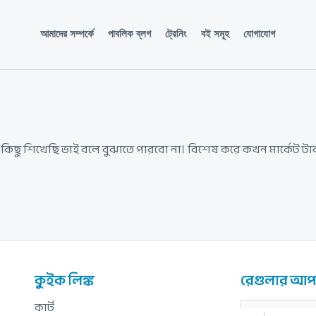
আমাদের সম্পর্কে
পাবলিক ব্লগ
ট্রেনিং
বই সমূহ
যোগাযোগ
ু শিখেছি ভাই বলে বুঝাতে পারবো না। বিশেষ করে কখন মার্কেট টা
কুইক লিঙ্ক
রেগুলার আপড
কার্ট