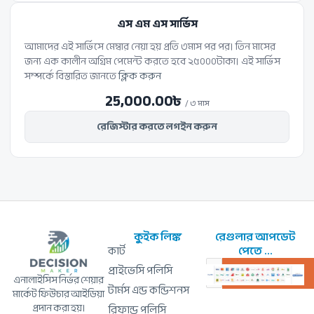
এস এম এস সার্ভিস
আমাদের এই সার্ভিসে মেম্বার নেয়া হয় প্রতি ৩মাস পর পর। তিন মাসের
জন্য এক কালীন অগ্রিম পেমেন্ট করতে হবে ২৫০০০টাকা। এই সার্ভিস
সম্পর্কে বিস্তারিত জানতে
ক্লিক করুন
25,000.00
৳
/ ৩ মাস
রেজিস্টার করতে লগইন করুন
কুইক লিঙ্ক
রেগুলার আপডেট
কার্ট
পেতে ...
প্রাইভেসি পলিসি
এনালাইসিস নির্ভর শেয়ার
টার্মস এন্ড কন্ডিশনস
মার্কেট ফিউচার আইডিয়া
প্রদান করা হয়।
রিফান্ড পলিসি